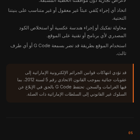
لأغراض تجارية دون موافقتنا الخطية المسبقة.
اتخاذ أي إجراء يُلقي عبئاً غير معقول أو غير متناسب على بنيتنا
التحتية.
محاولة تفكيك أو إجراء هندسة عكسية أو استخلاص الكود
المصدري لأي برنامج أو تقنية على الموقع.
استخدام الموقع بطريقة قد تضر بسمعة G Code أو أي طرف
ثالث.
قد تؤدي انتهاكات قوانين الجرائم الإلكترونية الإماراتية إلى
عقوبات جنائية بموجب القانون الاتحادي رقم 5 لسنة 2012، بما
فيها الغرامات والسجن. تحتفظ G Code بالحق في الإبلاغ عن
السلوك غير القانوني إلى السلطات الإماراتية ذات الصلة.
05