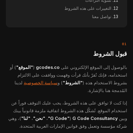
تسوية النزاعات
التغييرات على هذه الشروط
تواصل معنا
01
قبول الشروط
بالوصول إلى الموقع الإلكتروني على
gcodes.co
(
"الموقع"
) أو
استخدامه، فإنك تُقرّ بأنك قرأت وفهمت ووافقت على الالتزام
بشروط الاستخدام هذه (
"الشروط"
) و
سياسة الخصوصية
لدينا
المُدمجة هنا بالإشارة.
إذا كنت لا توافق على هذه الشروط، يجب عليك التوقف فوراً عن
استخدام الموقع. تُشكّل هذه الشروط اتفاقية ملزمة قانونياً بينك
وبين
G Code Consultancy
(
"G Code"
،
"نحن"
،
"لنا"
)، وهي
شركة مؤسسة وتعمل وفق قوانين الإمارات العربية المتحدة.