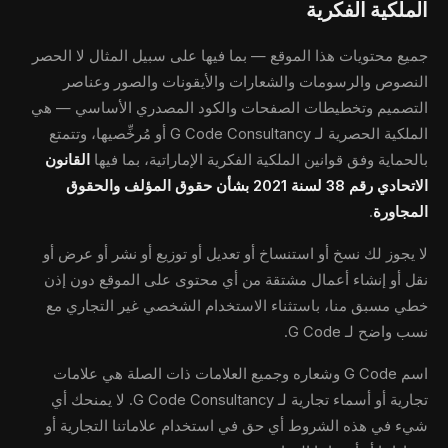
الملكية الفكرية
جميع محتويات هذا الموقع — بما فيها على سبيل المثال لا الحصر
النصوص والرسومات والشعارات والأيقونات والصور وعناصر
التصميم وتخطيطات الصفحات والكود المصدري الأساسي — هي
الملكية الحصرية لـ G Code Consultancy أو مُرخِّصيها، وتتمتع
بالحماية وفق قوانين الملكية الفكرية الإماراتية، بما فيها
القانون
الاتحادي رقم 38 لسنة 2021 بشأن حقوق المؤلف والحقوق
المجاورة
.
لا يجوز لك نسخ أو استنساخ أو تعديل أو توزيع أو نشر أو عرض أو
نقل أو إنشاء أعمال مشتقة من أي محتوى على الموقع دون إذن
خطي مسبق منا، باستثناء الاستخدام الشخصي غير التجاري مع
نسب واضح لـ G Code.
اسم G Code وشعاره وجميع العلامات ذات الصلة هي علامات
تجارية أو أسماء تجارية لـ G Code Consultancy. لا يمنحك أي
شيء في هذه الشروط أي حق في استخدام علاماتنا التجارية أو